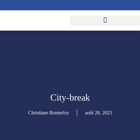
CRÉER MON VOYAGE
RECHERCHER UN VOYAGE
City-break
Christiane Bonnefoy
août 28, 2025