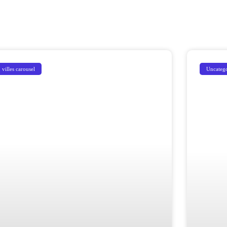
villes carousel
Uncateg